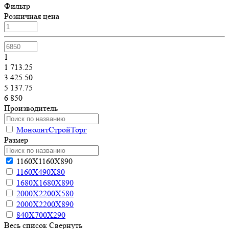
Фильтр
Розничная цена
1
1 713.25
3 425.50
5 137.75
6 850
Производитель
МонолитСтройТорг
Размер
1160Х1160Х890
1160Х490Х80
1680Х1680Х890
2000Х2200Х580
2000Х2200Х890
840Х700Х290
Весь список
Свернуть