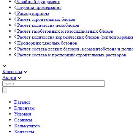
Свайный фундамент
Глубина промерзания
Расход кирпича
Расчёт строительных блоков
Расчёт количества пеноблоков
Расчёт газобетонных и газосиликатных блоков
Расчёт количества керамических блоков (теплой керами
Пропорции тяжелых бетонов
Расчет состава легких бетонов, керамзитобетона и поли
Расчет состава и пропорций строительных растворов
Контакты
Акции
Каталог
Клиентам
Условия
Сервисы
Калькулятор
Контакты