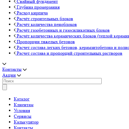
Свайный фундамент
Глубина промерзания
Расход кирпича
Расчёт строительных блоков
Расчёт количества пеноблоков
Расчёт газобетонных и газосиликатных блоков
Расчёт количества керамических блоков (теплой керами
Пропорции тяжелых бетонов
Расчет состава легких бетонов, керамзитобетона и поли
Расчет состава и пропорций строительных растворов
Контакты
Акции
Каталог
Клиентам
Условия
Сервисы
Калькулятор
Контакты