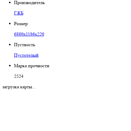
Производитель
ГЖБ
Размер
6880х1186х220
Пустность
Пустотелый
Марка прочности
2524
загрузка карты...